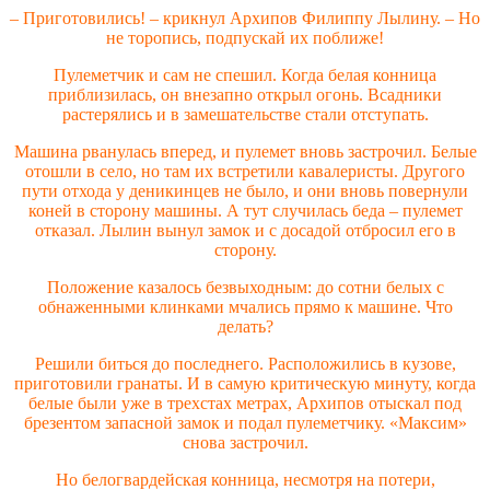
– Приготовились! – крикнул Архипов Филиппу Лылину. – Но
не торопись, подпускай их поближе!
Пулеметчик и сам не спешил. Когда белая конница
приблизилась, он внезапно открыл огонь. Всадники
растерялись и в замешательстве стали отступать.
Машина рванулась вперед, и пулемет вновь застрочил. Белые
отошли в село, но там их встретили кавалеристы. Другого
пути отхода у деникинцев не было, и они вновь повернули
коней в сторону машины. А тут случилась беда – пулемет
отказал. Лылин вынул замок и с досадой отбросил его в
сторону.
Положение казалось безвыходным: до сотни белых с
обнаженными клинками мчались прямо к машине. Что
делать?
Решили биться до последнего. Расположились в кузове,
приготовили гранаты. И в самую критическую минуту, когда
белые были уже в трехстах метрах, Архипов отыскал под
брезентом запасной замок и подал пулеметчику. «Максим»
снова застрочил.
Но белогвардейская конница, несмотря на потери,