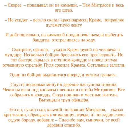
– Скорее, – показывал он на камыши. – Там Митрясов и весь
его штаб.
– Не усидят, – весело сказал красноармеец Крамс, поправляя
пулеметную ленту.
И действительно, из камышей поодиночке начали выбегать
бандиты, отстреливаясь на ходу.
– Смотрите, офицер, – указал Крамс рукой на человека в
мундире. Несколько бойцов бросились его преследовать. Но
тот быстро скрылся в степном колодце и повел оттуда
отчаянную стрельбу. Пуля сразила Крамса. Остальные залегли.
Один из бойцов выдвинулся вперед и метнул гранату...
Спустя несколько минут в деревне наступила тишина.
Чекисты вели под конвоем пленных из штаба Митрясова. Все
собрались к колодцу. Сюда пришли и местные жители.
Вытащили труп офицера.
– Это он, сукин сын, казачий полковник Митрясов, – сказал
крестьянин, обращаясь к командиру отряда, и, погладив свою
седую бороду, добавил: – Спасибо вам, сыночки, от всей
деревни спасибо.