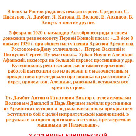
В боях за Ростов родилось немало героев. Среди них С.
Пискунов, А. Дамбит, Я. Катона, Д. Волков, Е. Архипов, В.
Кищук и многие другие.
5 февраля 1920 г. командир Автобронеотряда в своем
донесении реввоенсовету Первой Конной писал: «...В бою 8
января 1920 г. при общем наступлении Красной Армии под
Ростовом-на-Дону отличились: ...Петров Василий и
Пискунов Сергей. Пулеметчики... Урбан Януш и Алешкин
Афанасий, несмотря на большой перевес противника у дер.
Кутейниково, решительностью и самоотверженной
работой вытеснили его из деревни и с малочисленным
прикрытием преследовали противника на расстоянии 7
верст, причем тов. Алешкин, раненный, оставался все
время в строю.
Тт. Дамбит Антон и Игнатович Виктор с пулеметчиками
Волковым Данилой и Надь Янушем выбили противника
из Армянских хуторов и под малочисленным прикрытием
вступили в бой с целой неприятельской кавдивизией, в
результате которого противник отступил, преследуемый
машинами до Нахичевани».
У СТАНИЦЫ УРЮПИНСКОЙ