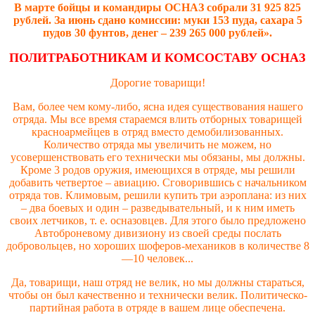
В марте бойцы и командиры ОСНАЗ собрали 31 925 825
рублей. За июнь сдано комиссии: муки 153 пуда, сахара 5
пудов 30 фунтов, денег – 239 265 000 рублей».
ПОЛИТРАБОТНИКАМ И КОМСОСТАВУ ОСНАЗ
Дорогие товарищи!
Вам, более чем кому-либо, ясна идея существования нашего
отряда. Мы все время стараемся влить отборных товарищей
красноармейцев в отряд вместо демобилизованных.
Количество отряда мы увеличить не можем, но
усовершенствовать его технически мы обязаны, мы должны.
Кроме 3 родов оружия, имеющихся в отряде, мы решили
добавить четвертое – авиацию. Сговорившись с начальником
отряда тов. Климовым, решили купить три аэроплана: из них
– два боевых и один – разведывательный, и к ним иметь
своих летчиков, т. е. осназовцев. Для этого было предложено
Автоброневому дивизиону из своей среды послать
добровольцев, но хороших шоферов-механиков в количестве 8
—10 человек...
Да, товарищи, наш отряд не велик, но мы должны стараться,
чтобы он был качественно и технически велик. Политическо-
партийная работа в отряде в вашем лице обеспечена.