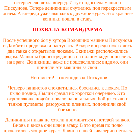
остервенело лезла вперед. И тут подоспела машина
Пискунова. Теперь деникинцы очутились под перекрестным
огнем. А впереди уже слышалось дружное «ура». Это красные
конники пошли в атаку.
ПОХВАЛА КОМАНДАРМА
После успешного боя у хутора Волошино машины Пискунова
и Дамбита продолжали наступать. Вскоре впереди показались
два танка с открытыми люками. Экипажи расположились
рядом. Машины бронеотрядовцев на полном ходу понеслись
на врага. Деникинцы даже не пошевелились: видимо, они
приняли эти машины за свои.
– Ни с места! – скомандовал Пискунов.
Четверо танкистов спохватились, бросились к люкам. Но
было поздно, Лылин сразил их короткой очередью. Это
отрезвляюще подействовало на остальных. Бойцы сняли с
танков пулеметы, разоружили пленных, пополнили свой
боезапас.
Деникинцы никак не хотели примириться с потерей танков.
Вновь и вновь они шли в атаку. В это время по полю
прокатилось мощное «ура». Лавина нашей кавалерии неслась