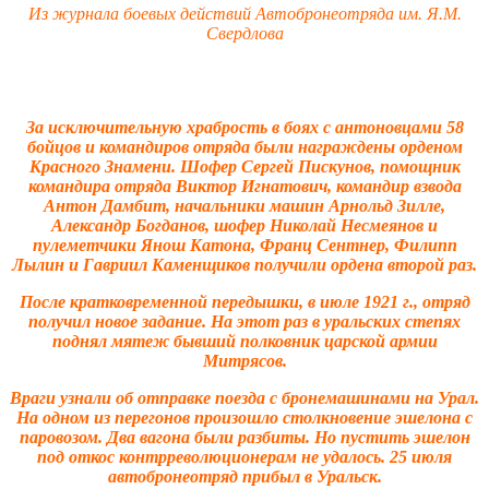
Из журнала боевых действий Автобронеотряда им. Я.М.
Свердлова
За исключительную храбрость в боях с антоновцами 58
бойцов и командиров отряда были награждены орденом
Красного Знамени. Шофер Сергей Пискунов, помощник
командира отряда Виктор Игнатович, командир взвода
Антон Дамбит, начальники машин Арнольд Зилле,
Александр Богданов, шофер Николай Несмеянов и
пулеметчики Янош Катона, Франц Сентнер, Филипп
Лылин и Гавриил Каменщиков получили ордена второй раз.
После кратковременной передышки, в июле 1921 г., отряд
получил новое задание. На этот раз в уральских степях
поднял мятеж бывший полковник царской армии
Митрясов.
Враги узнали об отправке поезда с бронемашинами на Урал.
На одном из перегонов произошло столкновение эшелона с
паровозом. Два вагона были разбиты. Но пустить эшелон
под откос контрреволюционерам не удалось. 25 июля
автобронеотряд прибыл в Уральск.