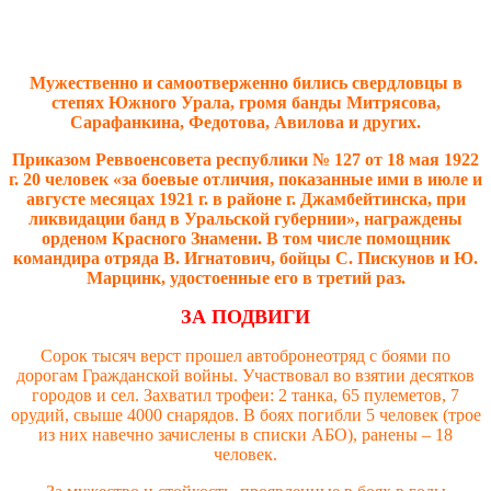
Мужественно и самоотверженно бились свердловцы в
степях Южного Урала, громя банды Митрясова,
Сарафанкина, Федотова, Авилова и других.
Приказом Реввоенсовета республики № 127 от 18 мая 1922
г. 20 человек «за боевые отличия, показанные ими в июле и
августе месяцах 1921 г. в районе г. Джамбейтинска, при
ликвидации банд в Уральской губернии», награждены
орденом Красного Знамени. В том числе помощник
командира отряда В. Игнатович, бойцы С. Пискунов и Ю.
Марцинк, удостоенные его в третий раз.
ЗА ПОДВИГИ
Сорок тысяч верст прошел автобронеотряд с боями по
дорогам Гражданской войны. Участвовал во взятии десятков
городов и сел. Захватил трофеи: 2 танка, 65 пулеметов, 7
орудий, свыше 4000 снарядов. В боях погибли 5 человек (трое
из них навечно зачислены в списки АБО), ранены – 18
человек.