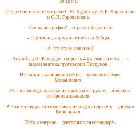
на врага.
...После боя танки осмотрели С.М. Буденный, К.Е. Ворошилов
и О.И. Городовиков.
– Это ваши трофеи? – спросил Буденный.
– Так точно, – дружно ответили бойцы.
– А что это за машины?
– Английские «Рикардо», скорость 4 километра в час, – с
видом знатока проговорил Пискунов.
– Не танки, а калоши какие-то, – заключил Семен
Михайлович.
– Ну а вы молодцы, ловко их прибрали к рукам, – похвалил
он бронеотрядовцев.
– А еще молодцы, что выстояли, не отдали обратно, – добавил
Ворошилов.
– Всех к награде, – распорядился командарм.