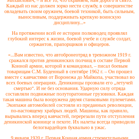
Михайлович, – и все то, что охраняем, нам дорого и свято.
Каждый из нас должен зорко нести службу, в совершенстве
овладевать своим оружием, боевой техникой, быть сильным,
выносливым, поддерживать крепкую воинскую
дисциплину...»
На протяжении всей ее истории полководец проявлял
глубокий интерес к жизни, боевой учебе и службе солдат,
сержантов, прапорщиков и офицеров.
«...Вам известно, что автобронеотряд в тревожном 1919 г.
сражался против деникинских полчищ в составе Первой
Конной армии, которой я командовал, – писал боевым
товарищам С.М. Буденный в сентябре 1962 г. – Он прошел
вместе с кавчастями от Воронежа до Майкопа, участвовал во
всех боевых операциях. Деникинцы прозвали его „летучей
смертью“. И не без основания. Ударную силу отряда
составляли подвижные полуторатонные грузовики. Каждая
такая машина была вооружена двумя станковыми пулеметами.
Экипажи автомобилей состояли из преданных революции,
по-настоящему храбрых людей. Машины, как правило,
вырывались вперед кавчастей, перерезали пути отступления
деникинской коннице и пехоте. Их налеты всегда приводили
белогвардейцев буквально в ужас.
9 января 1920 г. Первая Конная армия стремительными