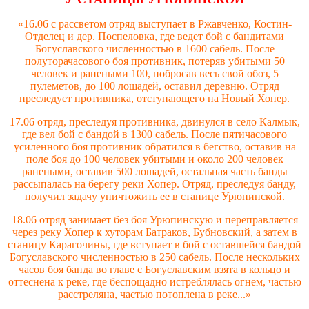
«16.06 с рассветом отряд выступает в Ржавченко, Костин-
Отделец и дер. Поспеловка, где ведет бой с бандитами
Богуславского численностью в 1600 сабель. После
полуторачасового боя противник, потеряв убитыми 50
человек и ранеными 100, побросав весь свой обоз, 5
пулеметов, до 100 лошадей, оставил деревню. Отряд
преследует противника, отступающего на Новый Хопер.
17.06 отряд, преследуя противника, двинулся в село Калмык,
где вел бой с бандой в 1300 сабель. После пятичасового
усиленного боя противник обратился в бегство, оставив на
поле боя до 100 человек убитыми и около 200 человек
ранеными, оставив 500 лошадей, остальная часть банды
рассыпалась на берегу реки Хопер. Отряд, преследуя банду,
получил задачу уничтожить ее в станице Урюпинской.
18.06 отряд занимает без боя Урюпинскую и переправляется
через реку Хопер к хуторам Батраков, Бубновский, а затем в
станицу Карагочины, где вступает в бой с оставшейся бандой
Богуславского численностью в 250 сабель. После нескольких
часов боя банда во главе с Богуславским взята в кольцо и
оттеснена к реке, где беспощадно истреблялась огнем, частью
расстреляна, частью потоплена в реке...»