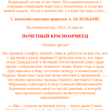
Командный состав то же самое. Постараемся вырасти с
помощью товарищей-чекистов и технически, и тогда мы
можем сказать, что не в количестве, а в качестве наш успех...
С коммунистическим приветом А. БЕЛЕНЬКИЙ.
На боевом посту, 1923, 14 апреля.
ПОЧЕТНЫЙ КРАСНОАРМЕЕЦ
«Боевые друзья!
Вы приняли эстафету боевой славы и доблести из рук тех, кто
с оружием в руках защищал Советскую власть, кто через
огонь Гражданской и Великой Отечественной войн гордо
пронес победоносное ленинское знамя. Ваши отцы и деды
прославились в боях, отстояли свободу и независимость
Родины. Ныне она стала еще более могучей и прекрасной...» –
эти строки написаны трижды Героем Советского Союза,
Маршалом Советского Союза Семеном Михайловичем
Буденным воинам одной из частей дивизии, в которой
прославленный полководец является почетным
красноармейцем.
«...Мы – солдаты на боевом посту, – писал далее Семен