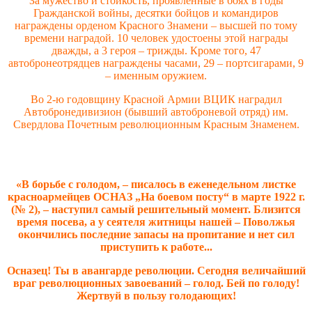
За мужество и стойкость, проявленные в боях в годы
Гражданской войны, десятки бойцов и командиров
награждены орденом Красного Знамени – высшей по тому
времени наградой. 10 человек удостоены этой награды
дважды, а 3 героя – трижды. Кроме того, 47
автобронеотрядцев награждены часами, 29 – портсигарами, 9
– именным оружием.
Во 2-ю годовщину Красной Армии ВЦИК наградил
Автобронедивизион (бывший автоброневой отряд) им.
Свердлова Почетным революционным Красным Знаменем.
«В борьбе с голодом, – писалось в еженедельном листке
красноармейцев ОСНАЗ „На боевом посту“ в марте 1922 г.
(№ 2), – наступил самый решительный момент. Близится
время посева, а у сеятеля житницы нашей – Поволжья
окончились последние запасы на пропитание и нет сил
приступить к работе...
Осназец! Ты в авангарде революции. Сегодня величайший
враг революционных завоеваний – голод. Бей по голоду!
Жертвуй в пользу голодающих!