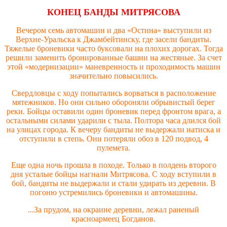
КОНЕЦ БАНДЫ МИТРЯСОВА
Вечером семь автомашин и два «Остина» выступили из
Верхне-Уральска к Джамбейтинску, где засели бандиты.
Тяжелые броневики часто буксовали на плохих дорогах. Тогда
решили заменить бронированные башни на жестяные. За счет
этой «модернизации» маневренность и проходимость машин
значительно повысились.
Свердловцы с ходу попытались ворваться в расположение
мятежников. Но они сильно обороняли обрывистый берег
реки. Бойцы оставили один броневик перед фронтом врага, а
остальными силами ударили с тыла. Полтора часа длился бой
на улицах города. К вечеру бандиты не выдержали натиска и
отступили в степь. Они потеряли обоз в 120 подвод, 4
пулемета.
Еще одна ночь прошла в походе. Только в полдень второго
дня усталые бойцы нагнали Митрясова. С ходу вступили в
бой, бандиты не выдержали и стали удирать из деревни. В
погоню устремились броневики и автомашины.
...За прудом, на окраине деревни, лежал раненый
красноармеец Богданов.