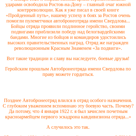
ударами освободила Ростов-на-Дону – главный очаг южной
контрреволюции. Как я уже писал в своей книге
«Пройденный путь», нашему успеху в боях за Ростов очень
помогли пулеметчики автобронеотряда имени Свердлова...
Бойцы отряда проявили подлинное геройство, своими
подвигами приблизили победу над белогвардейскими
бандами. Многие из бойцов и командиров удостоились
высоких правительственных наград. Отряд же награжден
революционным Красным Знаменем «За подвиги».
Вот такие традиции и славу вы наследуете, боевые друзья!
Геройским прошлым Автобронеотряда имени Свердлова по
праву можете гордиться.
Позднее Автобронеотряд влился в отряд особого назначения.
С глубоким уважением вспоминаю эту боевую часть. Почему?
Да потому, что 4 января 1922 г. я был зачислен почетным
красноармейцем первого эскадрона кавдивизиона отряда...»
А случилось это так.