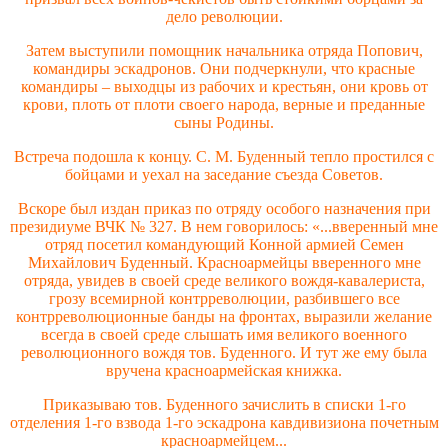
дело революции.
Затем выступили помощник начальника отряда Попович,
командиры эскадронов. Они подчеркнули, что красные
командиры – выходцы из рабочих и крестьян, они кровь от
крови, плоть от плоти своего народа, верные и преданные
сыны Родины.
Встреча подошла к концу. С. М. Буденный тепло простился с
бойцами и уехал на заседание съезда Советов.
Вскоре был издан приказ по отряду особого назначения при
президиуме ВЧК № 327. В нем говорилось: «...вверенный мне
отряд посетил командующий Конной армией Семен
Михайлович Буденный. Красноармейцы вверенного мне
отряда, увидев в своей среде великого вождя-кавалериста,
грозу всемирной контрреволюции, разбившего все
контрреволюционные банды на фронтах, выразили желание
всегда в своей среде слышать имя великого военного
революционного вождя тов. Буденного. И тут же ему была
вручена красноармейская книжка.
Приказываю тов. Буденного зачислить в списки 1-го
отделения 1-го взвода 1-го эскадрона кавдивизиона почетным
красноармейцем...