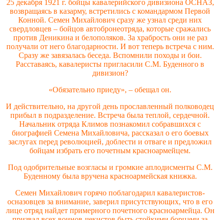
25 декабря 1921 г. бойцы кавалерийского дивизиона ОСНАЗ,
возвращаясь в казарму, встретились с командармом Первой
Конной. Семен Михайлович сразу же узнал среди них
свердловцев – бойцов автобронеотряда, которые сражались
против Деникина и белополяков. За храбрость они не раз
получали от него благодарности. И вот теперь встреча с ним.
Сразу же завязалась беседа. Вспомнили походы и бои.
Расставаясь, кавалеристы пригласили С.М. Буденного в
дивизион?
«Обязательно приеду», – обещал он.
И действительно, на другой день прославленный полководец
прибыл в подразделение. Встреча была теплой, сердечной.
Начальник отряда Климов познакомил собравшихся с
биографией Семена Михайловича, рассказал о его боевых
заслугах перед революцией, доблести и отваге и предложил
бойцам избрать его почетным красноармейцем.
Под одобрительные возгласы и громкие аплодисменты С.М.
Буденному была вручена красноармейская книжка.
Семен Михайлович горячо поблагодарил кавалеристов-
осназовцев за внимание, заверил присутствующих, что в его
лице отряд найдет примерного почетного красноармейца. Он
призвал всех воинов-чекистов быть стойкими борцами за